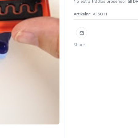
1 x extra trådlös urosensor till D
Artikelnr:
A15011
Share: