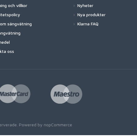
ing och villkor
Nyheter
itetspolicy
Nya produkter
 om sängvätning
Klarna FAQ
ngvätning
medel
kta oss
eserverade. Powered by
nopCommerce