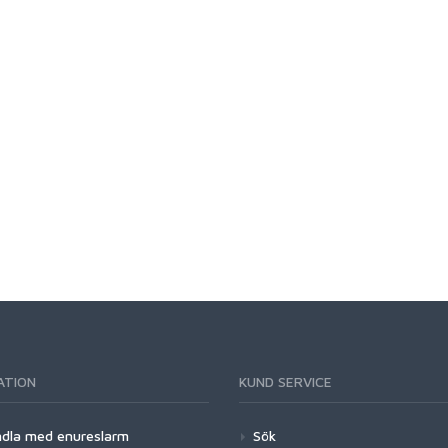
ATION
KUND SERVICE
dla med enureslarm
Sök