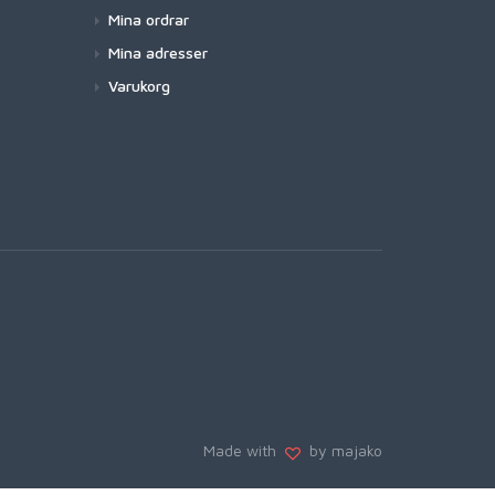
Mina ordrar
Mina adresser
Varukorg
Made with
by majako