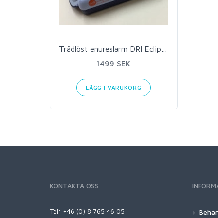
Trådlöst enureslarm DRI Eclipse
1499 SEK
LÄGG I VARUKORG
KONTAKTA OSS
INFORM
Tel: +46 (0) 8 765 46 05
Behan