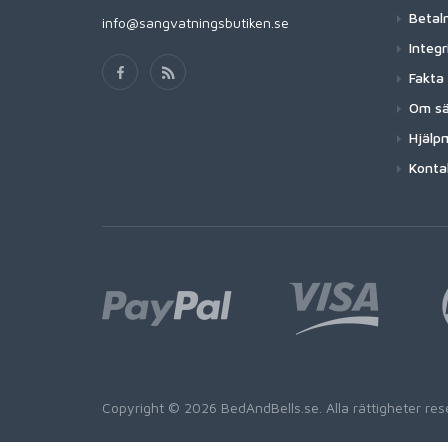
Betaln
info@sangvatningsbutiken.se
Integr
Fakta
Om sä
Hjälp
Konta
Copyright © 2026 BedAndBells.se. Alla rättigheter r