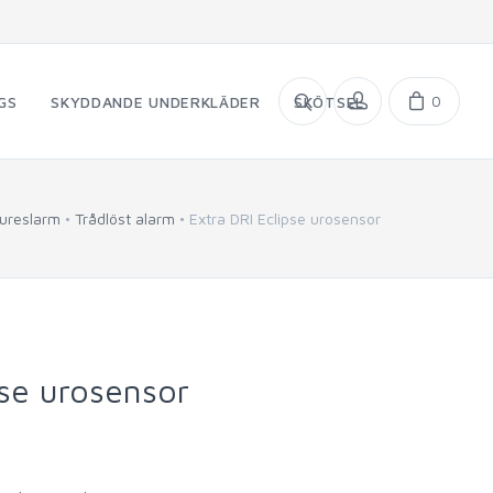
0
GS
SKYDDANDE UNDERKLÄDER
SKÖTSEL
ureslarm
Trådlöst alarm
Extra DRI Eclipse urosensor
pse urosensor