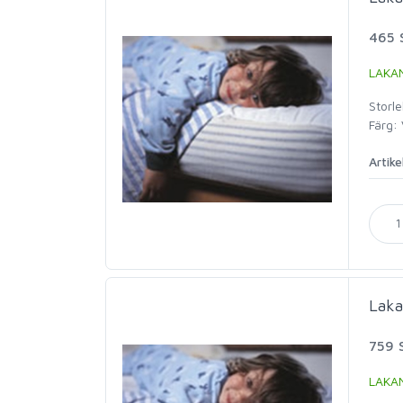
465 
LAKA
Storl
Färg: 
Artike
Laka
759 
LAKA