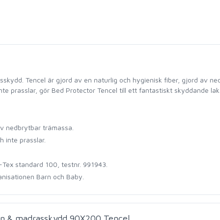
skydd. Tencel är gjord av en naturlig och hygienisk fiber, gjord av n
 prasslar, gör Bed Protector Tencel till ett fantastiskt skyddande lak
 av nedbrytbar trämassa.
 inte prasslar.
ko-Tex standard 100, testnr. 991943.
anisationen Barn och Baby.
n & madrasskydd 90X200 Tencel