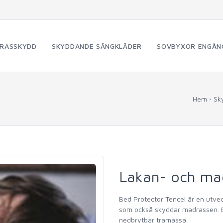
RASSKYDD
SKYDDANDE SÄNGKLÄDER
SOVBYXOR ENGÅN
l
Hem
Sk
Lakan- och ma
Bed Protector Tencel är en utve
som också skyddar madrassen. Be
nedbrytbar trämassa.