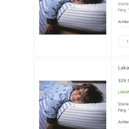
Storl
Färg: 
Artike
Laka
329 
LAKA
Storl
Färg: 
Artike