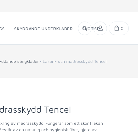
0
GS
SKYDDANDE UNDERKLÄDER
SKÖTSEL
yddande sängkläder
Lakan- och madrasskydd Tencel
drasskydd Tencel
ckling av madrasskydd. Fungerar som ett skönt lakan
står av en naturlig och hygienisk fiber, gjord av