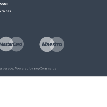
medel
kta oss
eserverade. Powered by
nopCommerce