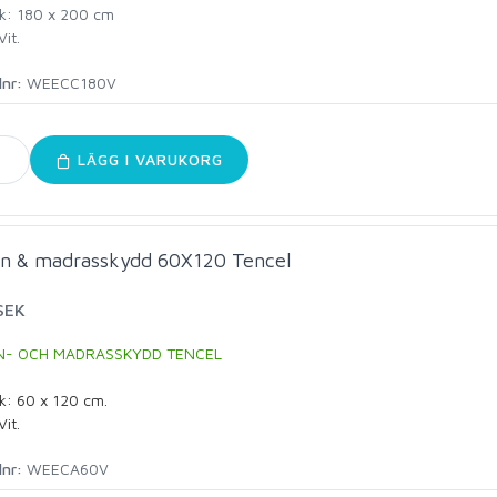
ek: 180 x 200 cm
Vit.
lnr:
WEECC180V
LÄGG I VARUKORG
n & madrasskydd 60X120 Tencel
SEK
N- OCH MADRASSKYDD TENCEL
ek: 60 x 120
cm.
Vit.
lnr:
WEECA60V