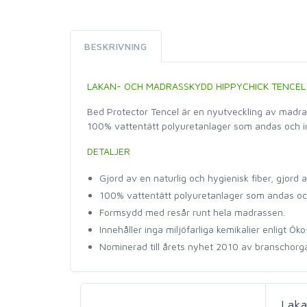
BESKRIVNING
LAKAN- OCH MADRASSKYDD HIPPYCHICK TENCEL
Bed Protector Tencel är en nyutveckling av madras
100% vattentätt polyuretanlager som andas och inte
DETALJER
Gjord av en naturlig och hygienisk fiber, gjord
100% vattentätt polyuretanlager som andas och
Formsydd med resår runt hela madrassen.
Innehåller inga miljöfarliga kemikalier enligt Ö
Nominerad till årets nyhet 2010 av branschorg
Laka