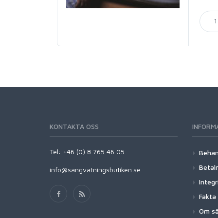
KONTAKTA OSS
INFORM
Tel: +46 (0) 8 765 46 05
Behan
Betaln
info@sangvatningsbutiken.se
Integr
Fakta
Om sä