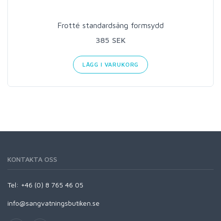
Frotté standardsäng formsydd
385 SEK
LÄGG I VARUKORG
KONTAKTA OSS
Tel: +46 (0) 8 765 46 05
info@sangvatningsbutiken.se