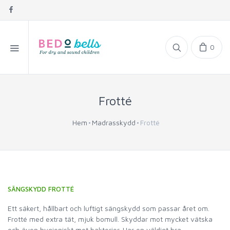
0
Frotté
Hem
Madrasskydd
Frotté
SÄNGSKYDD FROTTÉ
Ett säkert, hållbart och luftigt sängskydd som passar året om.
Frotté med extra tät, mjuk bomull. Skyddar mot mycket vätska
och även hygieniskt mot bakterier. Har en väldigt bra