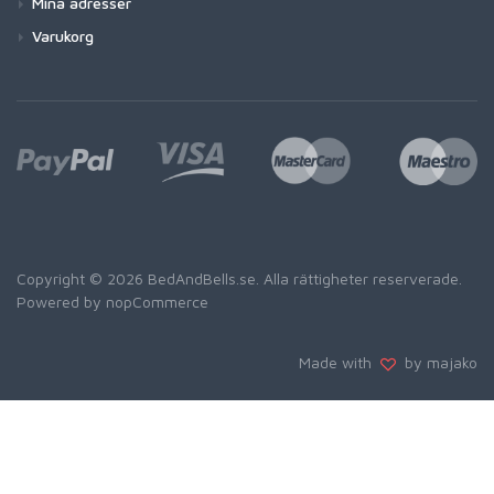
Mina adresser
Varukorg
Copyright © 2026 BedAndBells.se. Alla rättigheter reserverade.
Powered by
nopCommerce
Made with
by majako