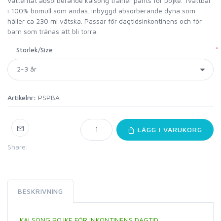
Vattentät absorberande kalsong trainer pants för pojke. Tvättbar
i 100% bomull som andas. Inbyggd absorberande dyna som
håller ca 230 ml vätska. Passar för dagtidsinkontinens och för
barn som tränas att bli torra.
*
Storlek/Size
Artikelnr:
PSPBA
LÄGG I VARUKORG
Share:
BESKRIVNING
KALSONG POJKE FÖR INKONTINENS DAGTID